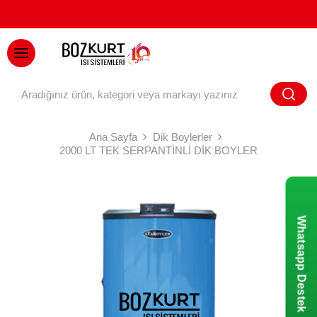
BAYİ GİRİŞİ
Ana Sayfa
Dik Boylerler
2000 LT TEK SERPANTİNLİ DİK BOYLER
Whatsapp Destek