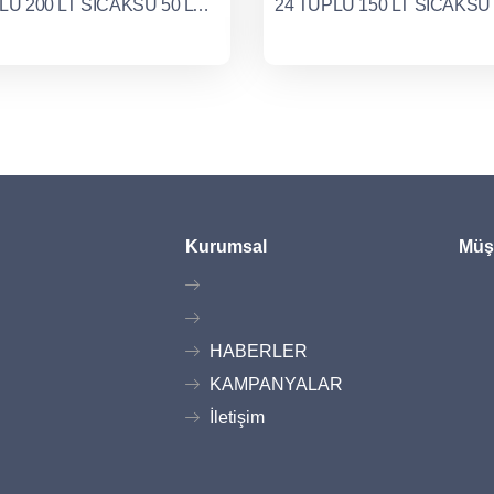
30 TÜPLÜ 200 LT SICAKSU 50 LT SOĞUKSU
Kurumsal
Müşt
HABERLER
KAMPANYALAR
İletişim