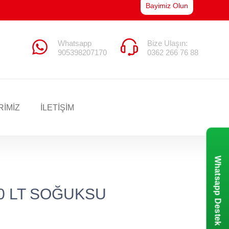
Bayimiz Olun
Whatsapp
Bize Ulaşın:
905398207170
0362 266 76 88
RIMIZ
İLETİŞİM
Whatsapp Destek
50 LT SOĞUKSU