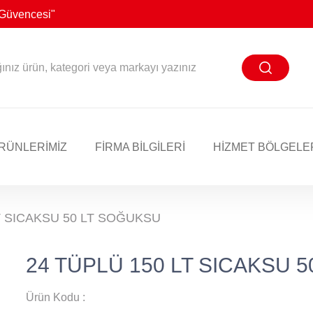
n Güvencesi"
RÜNLERİMİZ
FİRMA BİLGİLERİ
HIZMET BÖLGELE
T SICAKSU 50 LT SOĞUKSU
24 TÜPLÜ 150 LT SICAKSU 
Ürün Kodu :