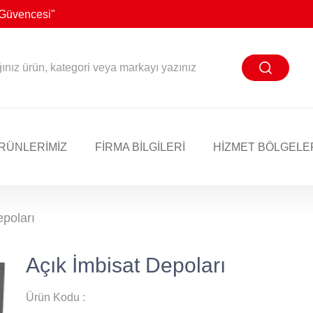
n Güvencesi"
RÜNLERİMİZ
FİRMA BİLGİLERİ
HIZMET BÖLGELE
epoları
Açık İmbisat Depoları
Ürün Kodu :