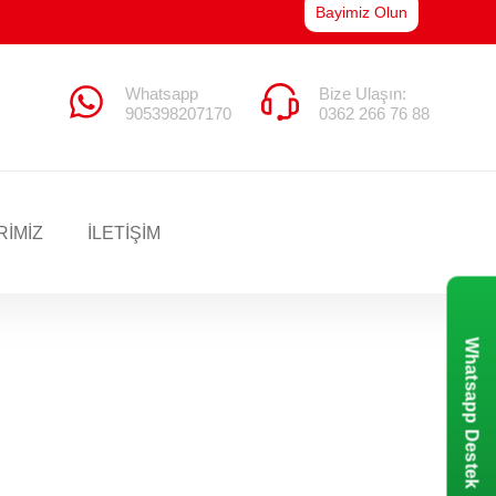
Bayimiz Olun
Whatsapp
Bize Ulaşın:
905398207170
0362 266 76 88
RIMIZ
İLETİŞİM
Whatsapp Destek