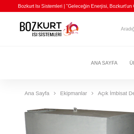
Bozkurt Isı Sistemleri | "Geleceğin Enerjisi, Bozkurt'u
ANA SAYFA
Ü
Ana Sayfa
Ekipmanlar
Açık İmbisat D