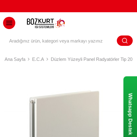
BAYİ GİRİŞİ
Ana Sayfa
E.C.A
Düzlem Yüzeyli Panel Radyatörler Tip 20
Whatsapp Destek