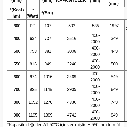
(mm)
(mm)
KAPASİTELER
(mm)
(mm)
*(Kcal /
*
*(Btu)
hm)
(Watt)
300
PP
107
503
585
1997
400-
400
634
737
2516
349
2000
400-
500
758
881
3008
449
2000
400-
550
816
949
3240
500
2000
400-
600
874
1016
3469
549
2000
400-
700
985
1145
3909
649
2000
400-
800
1092
1270
4336
749
2000
400-
900
1195
1389
4742
849
2000
*Kapasite değerleri ∆T 50°C için verilmiştir. H 550 mm formül