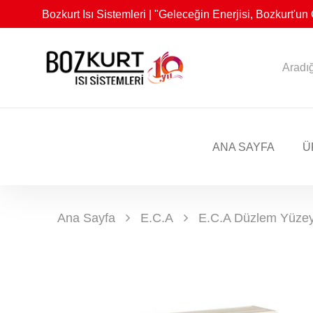
Bozkurt Isı Sistemleri | "Geleceğin Enerjisi, Bozkurt'u
ANA SAYFA
Ü
Ana Sayfa
E.C.A
E.C.A Düzlem Yüzeyl