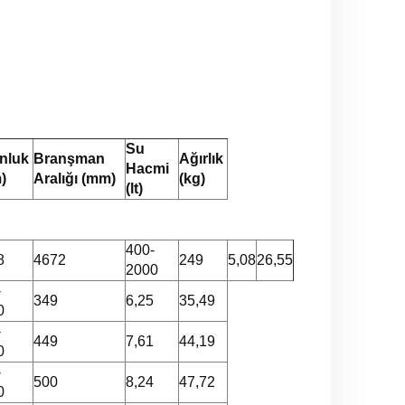
Su
nluk
Branşman
Ağırlık
Hacmi
m)
Aralığı (mm)
(kg)
(lt)
400-
8
4672
249
5,08
26,55
2000
-
349
6,25
35,49
0
-
449
7,61
44,19
0
-
500
8,24
47,72
0