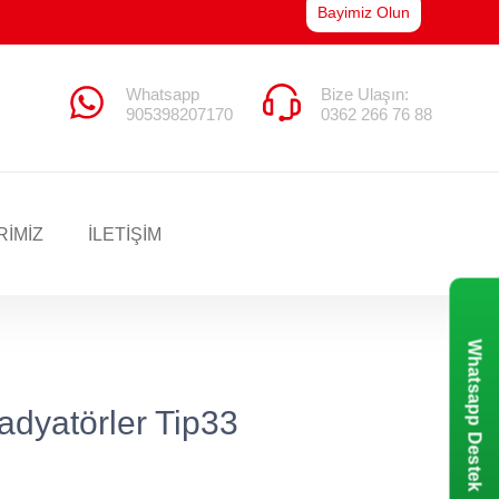
Bayimiz Olun
Whatsapp
Bize Ulaşın:
905398207170
0362 266 76 88
RIMIZ
İLETİŞİM
Whatsapp Destek
adyatörler Tip33