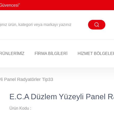
n Güvencesi"
RÜNLERİMİZ
FİRMA BİLGİLERİ
HIZMET BÖLGELE
i Panel Radyatörler Tip33
E.C.A Düzlem Yüzeyli Panel R
Ürün Kodu :