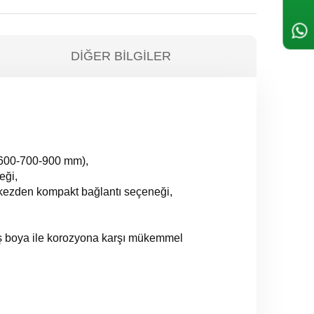
DIĞER BILGILER
0-600-700-900 mm),
eği,
rkezden kompakt bağlantı seçeneği,
 boya ile korozyona karşı mükemmel