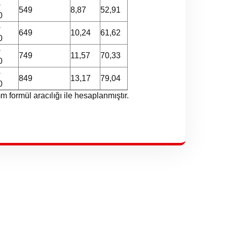
-
549
8,87
52,91
0
-
649
10,24
61,62
0
-
749
11,57
70,33
0
-
849
13,17
79,04
0
m formül aracılığı ile hesaplanmıştır.