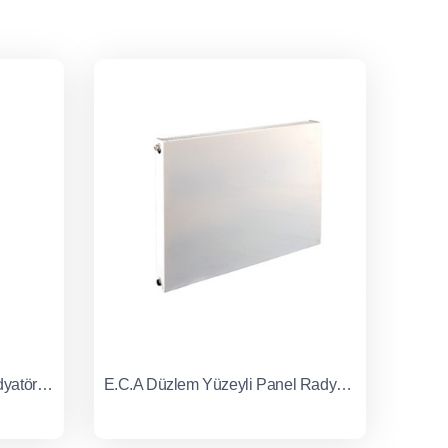
E.C.A Dikey Aynalı Panel Radyatör Tip 21
E.C.A Düzlem Yüzeyli Panel Radyatörler Tip 11