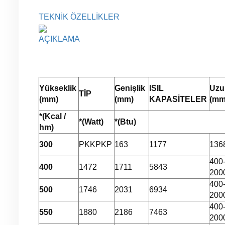
TEKNİK ÖZELLİKLER
AÇIKLAMA
Yükseklik
Genişlik
ISIL
Uzu
TİP
(mm)
(mm)
KAPASİTELER
(m
*(Kcal /
*(Watt)
*(Btu)
hm)
300
PKKPKP
163
1177
136
400
400
1472
1711
5843
200
400
500
1746
2031
6934
200
400
550
1880
2186
7463
200