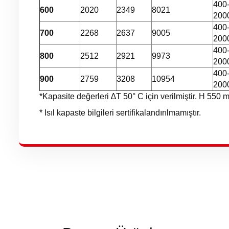
400
600
2020
2349
8021
200
400
700
2268
2637
9005
200
400
800
2512
2921
9973
200
400
900
2759
3208
10954
200
*Kapasite değerleri ∆T 50° C için verilmiştir. H 550 m
* Isıl kapaste bilgileri sertifikalandırılmamıştır.