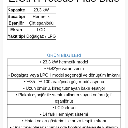
Kapasite
23,3 kW
Baca tipi
Hermetik
Eşanjör
Çift eşanjörlü
Ekran
LCD
Yakıt tipi
Doğalgaz / LPG
ÜRÜN BİLGİLERİ
• 23,3 kW hermetik model
• %92'ye varan verim
• Doğalgaz veya LPG’li model seçeneği ve dönüşüm imkanı
• %35 - % 100 aralığında güç modülasyonu
• Uzun ömürlü, kireç tutmayan bakır eşanjör
• Plakalı eşanjör ile sıcak kullanım suyu konforu (çift
eşanjörlü)
• LCD ekran
• 14 farklı emniyet sistemi
• Hata kodları gösterimi ile arıza tespit imkanı
• Opsiyonel olarak uyumlu oda kontrol üniteleri ile kullanım