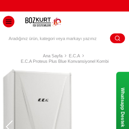
BAYİ GİRİŞİ
Ana Sayfa
E.C.A
E.C.A Proteus Plus Blue Konvansiyonel Kombi
Whatsapp Destek