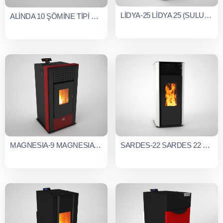
LİDYA-25 LİDYA 25 (SULU SİSTEM)
ALİNDA 10 ŞÖMİNE TİPİ HAVA ÜFLEMELİ PELLET SOBASI
MAGNESIA-9 MAGNESIA HAVA ÜFLEMELİ PELLET SOBASI
SARDES-22 SARDES 22 KW HAVA ÜFLEMELİ PELLET SOBASI