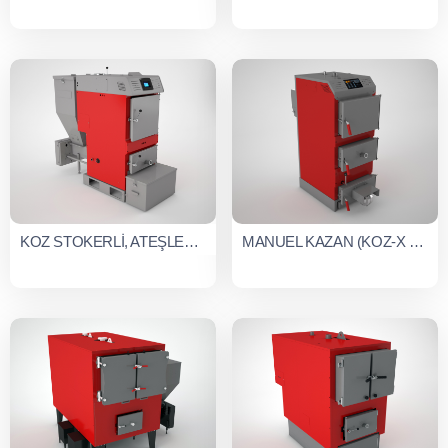
KOZ STOKERLİ, ATEŞLEMELİ, KÜL ÇIKARMALI (OPSİYONEL), KARIŞTIRMALI KAZAN (KOZ SERİSİ)
MANUEL KAZAN (KOZ-X SERİSİ)