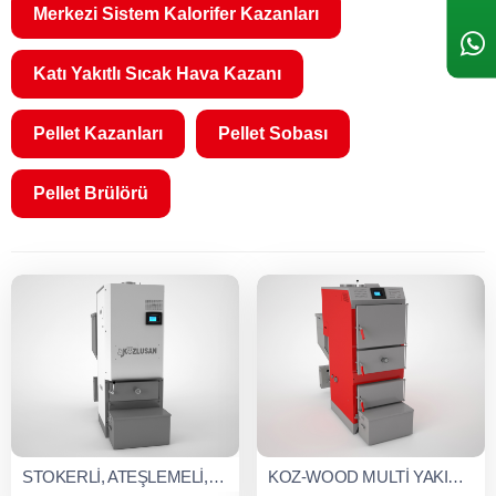
Merkezi Sistem Kalorifer Kazanları
Katı Yakıtlı Sıcak Hava Kazanı
Pellet Kazanları
Pellet Sobası
Pellet Brülörü
STOKERLİ, ATEŞLEMELİ, KÜL ÇIKARMALI, KARIŞTIRMALI, OTOMATİK TEMİZLEMELİ KAZAN (KYK SERİSİ)
KOZ-WOOD MULTİ YAKITLI ODUN/KÖMÜR KAZANI