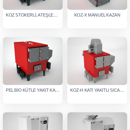
KOZ STOKERLİ, ATEŞLEMELİ, KÜL ÇIKARMALI, KARIŞTIRMALI MERKEZİ ISITMA SİSTEMİ (KOZ SERİSİ)
KOZ-X MANUEL KAZAN
PEL BİO KÜTLE YAKIT KAZANI
KOZ-H KATI YAKITLI SICAK HAVA KAZANI