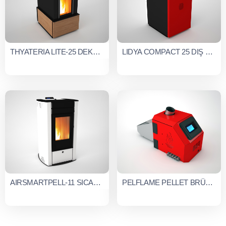
THYATERIA LITE-25 DEKORATİF SULU SİSTEM PELLET SOBASI
LIDYA COMPACT 25 DIŞ ORTAM SULU SİST. PELLET SOBASI
AIRSMARTPELL-11 SICAK HAVA ÜFLEMELİ PELLET SOBASI
PELFLAME PELLET BRÜLÖRÜ