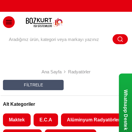
BAYİ GİRİŞİ
Ana Sayfa
Radyatörler
FILTRELE
Whatsapp Destek
Alt Kategoriler
Maktek
E.C.A
Alüminyum Radyatörler